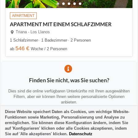
APARTMENT
APARTMENT MIT EINEM SCHLAFZIMMER
Triana - Los Llanos
1 Schlafzimmer
1 Badezimmer
2 Personen
546 €
ab
Woche / 2 Personen
Finden Sie nicht, was Sie suchen?
Dies sind die online verfügbaren Unterkünfte mit Ihren ausgewählten
Filtern, aber wir können Ihnen weitere personalisierte Optionen
anbieten.
Diese Website speichert Daten als Cookies, um wichtige Website-
Funktionen sowie Marketing, Personalisierung und Analyse zu
💡 Wir helfen Ihnen persönlich
ermöglichen. Sie können diese Konfiguration ändern, indem Sie
Kontaktieren Sie uns, um Alternativen zu finden oder Sie zu beraten:
auf 'Konfigurieren' klicken oder alle Cookies akzeptieren, indem
Sie auf 'Alle akzeptieren' klicken.
Datenschutz
la-palma24@la-palma24.net