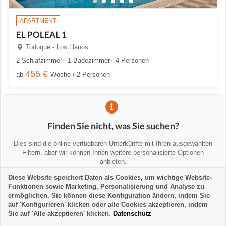
APARTMENT
EL POLEAL 1
Todoque - Los Llanos
2 Schlafzimmer
1 Badezimmer
4 Personen
455 €
ab
Woche / 2 Personen
Finden Sie nicht, was Sie suchen?
Dies sind die online verfügbaren Unterkünfte mit Ihren ausgewählten
Filtern, aber wir können Ihnen weitere personalisierte Optionen
anbieten.
Diese Website speichert Daten als Cookies, um wichtige Website-
Funktionen sowie Marketing, Personalisierung und Analyse zu
💡 Wir helfen Ihnen persönlich
ermöglichen. Sie können diese Konfiguration ändern, indem Sie
Kontaktieren Sie uns, um Alternativen zu finden oder Sie zu beraten:
auf 'Konfigurieren' klicken oder alle Cookies akzeptieren, indem
Sie auf 'Alle akzeptieren' klicken.
Datenschutz
la-palma24@la-palma24.net