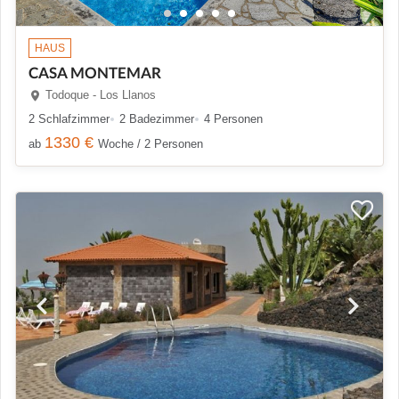
HAUS
CASA MONTEMAR
Todoque - Los Llanos
2 Schlafzimmer
2 Badezimmer
4 Personen
1330 €
ab
Woche / 2 Personen