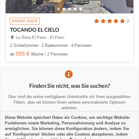
KANAR. HAUS
2
TOCANDO EL CIELO
La Rosa El Paso - El Paso
2 Schlafzimmer
2 Badezimmer
4 Personen
555 €
ab
Woche / 2 Personen
Finden Sie nicht, was Sie suchen?
Dies sind die online verfügbaren Unterkünfte mit Ihren ausgewählten
Filtern, aber wir können Ihnen weitere personalisierte Optionen
anbieten.
Diese Website speichert Daten als Cookies, um wichtige Website-
Funktionen sowie Marketing, Personalisierung und Analyse zu
💡 Wir helfen Ihnen persönlich
ermöglichen. Sie können diese Konfiguration ändern, indem Sie
Kontaktieren Sie uns, um Alternativen zu finden oder Sie zu beraten:
auf 'Konfigurieren' klicken oder alle Cookies akzeptieren, indem