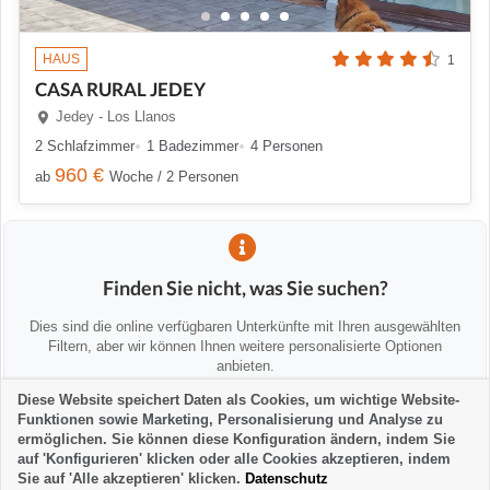
HAUS
1
CASA RURAL JEDEY
Jedey - Los Llanos
2 Schlafzimmer
1 Badezimmer
4 Personen
960 €
ab
Woche / 2 Personen
Finden Sie nicht, was Sie suchen?
Dies sind die online verfügbaren Unterkünfte mit Ihren ausgewählten
Filtern, aber wir können Ihnen weitere personalisierte Optionen
anbieten.
Diese Website speichert Daten als Cookies, um wichtige Website-
Funktionen sowie Marketing, Personalisierung und Analyse zu
💡 Wir helfen Ihnen persönlich
ermöglichen. Sie können diese Konfiguration ändern, indem Sie
Kontaktieren Sie uns, um Alternativen zu finden oder Sie zu beraten:
auf 'Konfigurieren' klicken oder alle Cookies akzeptieren, indem
Sie auf 'Alle akzeptieren' klicken.
Datenschutz
la-palma24@la-palma24.net