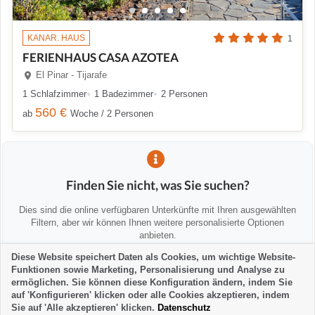
KANAR. HAUS
1
FERIENHAUS CASA AZOTEA
El Pinar - Tijarafe
1 Schlafzimmer
1 Badezimmer
2 Personen
560 €
ab
Woche / 2 Personen
Finden Sie nicht, was Sie suchen?
Dies sind die online verfügbaren Unterkünfte mit Ihren ausgewählten
Filtern, aber wir können Ihnen weitere personalisierte Optionen
anbieten.
Diese Website speichert Daten als Cookies, um wichtige Website-
Funktionen sowie Marketing, Personalisierung und Analyse zu
💡 Wir helfen Ihnen persönlich
ermöglichen. Sie können diese Konfiguration ändern, indem Sie
Kontaktieren Sie uns, um Alternativen zu finden oder Sie zu beraten:
auf 'Konfigurieren' klicken oder alle Cookies akzeptieren, indem
Sie auf 'Alle akzeptieren' klicken.
Datenschutz
la-palma24@la-palma24.net