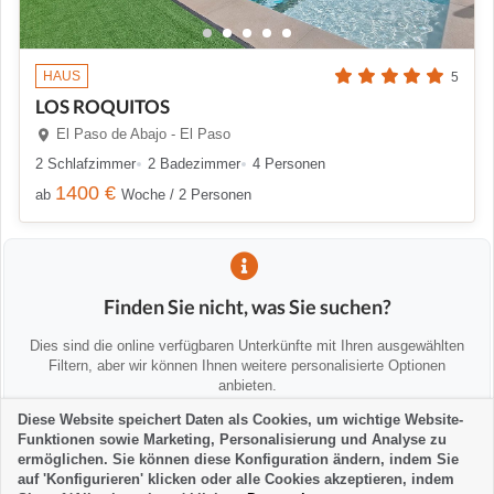
HAUS
5
LOS ROQUITOS
El Paso de Abajo - El Paso
2 Schlafzimmer
2 Badezimmer
4 Personen
1400 €
ab
Woche / 2 Personen
Finden Sie nicht, was Sie suchen?
Dies sind die online verfügbaren Unterkünfte mit Ihren ausgewählten
Filtern, aber wir können Ihnen weitere personalisierte Optionen
anbieten.
Diese Website speichert Daten als Cookies, um wichtige Website-
Funktionen sowie Marketing, Personalisierung und Analyse zu
💡 Wir helfen Ihnen persönlich
ermöglichen. Sie können diese Konfiguration ändern, indem Sie
Kontaktieren Sie uns, um Alternativen zu finden oder Sie zu beraten:
auf 'Konfigurieren' klicken oder alle Cookies akzeptieren, indem