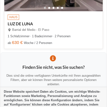
HAUS
LUZ DE LUNA
Barrial del Medio - El Paso
1 Schlafzimmer
1 Badezimmer
2 Personen
630 €
ab
Woche / 2 Personen
Finden Sie nicht, was Sie suchen?
Dies sind die online verfügbaren Unterkünfte mit Ihren ausgewählten
Filtern, aber wir können Ihnen weitere personalisierte Optionen
anbieten.
Diese Website speichert Daten als Cookies, um wichtige Website-
Funktionen sowie Marketing, Personalisierung und Analyse zu
💡 Wir helfen Ihnen persönlich
ermöglichen. Sie können diese Konfiguration ändern, indem Sie
Kontaktieren Sie uns, um Alternativen zu finden oder Sie zu beraten:
auf 'Konfigurieren' klicken oder alle Cookies akzeptieren, indem