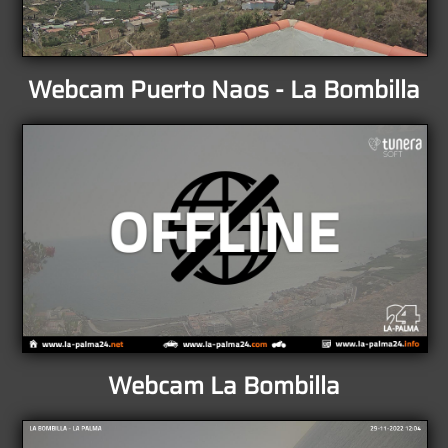
Webcam Puerto Naos - La Bombilla
Webcam La Bombilla